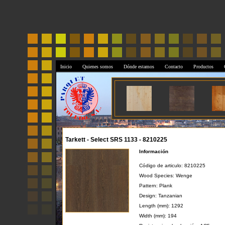
Inicio
Quienes somos
Dónde estamos
Contacto
Productos
Tarkett - Select SRS 1133 - 8210225
Información
Código de articulo: 8210225
Wood Species: Wenge
Pattern: Plank
Design: Tanzanian
Length (mm): 1292
Width (mm): 194