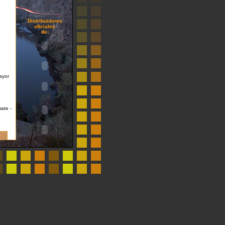
Distribuidores
oficiales
de:
ayor
ate -