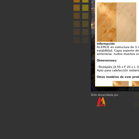
Información
ALERCE en estructura de 3 ca
estabilidad. Capa superior de
armoniosa, nudos muertos oca
Dimensiones
- Rodapiés (A 55 x F 20 x L 
Apto para calefacción radian
Otros modelos de este pro
Web desarrollada por
Regresar