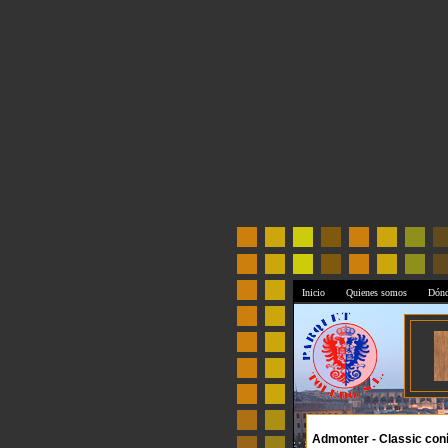
Inicio
Quienes somos
Dónd
Admonter - Classic coní