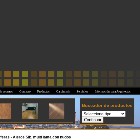
e estamos
Contacto
Productos
Carpinteria
Servicios
Información para Arquitectos
Buscador de productos
feras - Alerce Sib. multi lama con nudos