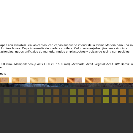
pas con microbisel en los cantos, con capas superior e inferior de la misma Madera para una m
 2 o tres lamas. Capa intermedia de madera conífera. Color: anaranjado-rojizo con estructura
sionales, nudos artificiales de moneda, nudos emplastecidos y bolsas de resina son posibles.
2000 mm) - Mamperlanes (A 40 x F 80 x L 1500 mm) - Acabado: Aceit. vegetal; Aceit. UV; Barniz. m
te
ducto