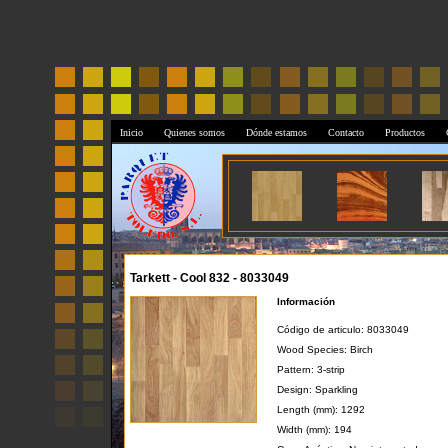
Inicio
Quienes somos
Dónde estamos
Contacto
Productos
Tarkett - Cool 832 - 8033049
Información
Código de articulo: 8033049
Wood Species: Birch
Pattern: 3-strip
Design: Sparkling
Length (mm): 1292
Width (mm): 194